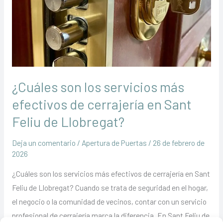
más
efectivos
de
cerrajería
en
Sant
¿Cuáles son los servicios más
Feliu
de
efectivos de cerrajería en Sant
Llobregat?
Feliu de Llobregat?
Deja un comentario
/
Apertura de Puertas
/
26 de febrero de
2026
¿Cuáles son los servicios más efectivos de cerrajería en Sant
Feliu de Llobregat? Cuando se trata de seguridad en el hogar,
el negocio o la comunidad de vecinos, contar con un servicio
profesional de cerrajería marca la diferencia. En Sant Feliu de