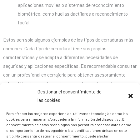
aplicaciones móviles o sistemas de reconocimiento
biométrico, como huellas dactilares o reconocimiento
facial.
Estos son solo algunos ejemplos de los tipos de cerraduras más
comunes. Cada tipo de cerradura tiene sus propias
características y se adapta a diferentes necesidades de
seguridad y aplicaciones específicas. Es recomendable consultar
con un profesional en cerrajería para obtener asesoramiento
sobre el tipo de cerradura más adecuado para tu puerta y
Gestionar el consentimiento de
requisitos de seguridad.
las cookies
Para ofrecer las mejores experiencias, utilizamos tecnologías como las
cookies para almacenar y/o acceder a la información del dispositivo. El
5/5 - (1 voto)
consentimiento de estas tecnologías nos permitirá procesar datos como
el comportamiento de navegación o las identificaciones únicas en este
Tabla de contenidos
sitio. No consentir o retirar el consentimiento, puede afectar